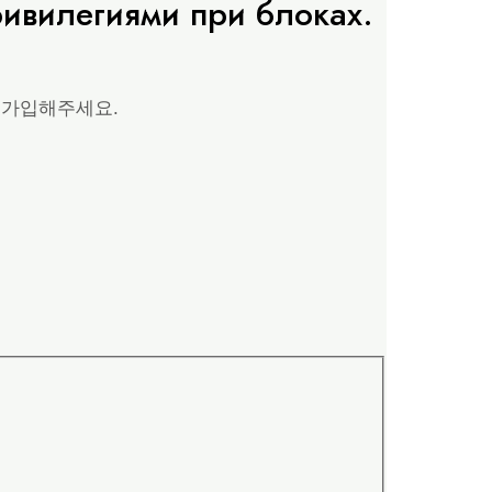
ривилегиями при блоках.
원가입해주세요.