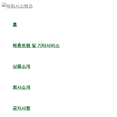
콘
포
텐
스
츠
트
홈
로
탐
건
색
너
해충트랩 및 기타서비스
뛰
기
상품소개
회사소개
공지사항