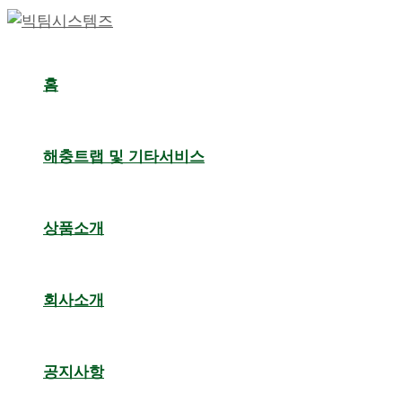
콘
포
텐
스
츠
트
홈
로
탐
건
색
너
해충트랩 및 기타서비스
뛰
기
상품소개
회사소개
공지사항