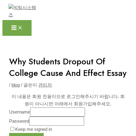
Main
콘
포
Menu
텐
스
츠
트
로
탐
건
색
너
뛰
기
Why Students Dropout Of
College Cause And Effect Essay
/
blog
/ 글쓴이
관리자
이 내용은 회원 전용이므로 로그인해주시기 바랍니다. 회
원이 아니시면 아래에서 회원가입해주세요.
Username
Password
Keep me signed in