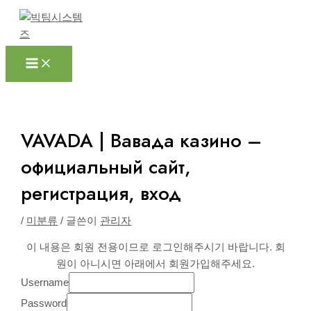
Main
콘
포
Menu
텐
스
츠
트
로
탐
건
색
너
뛰
기
VAVADA | Вавада казино –
официальный сайт,
регистрация, вход
/
미분류
/ 글쓴이
관리자
이 내용은 회원 전용이므로 로그인해주시기 바랍니다. 회
원이 아니시면 아래에서 회원가입해주세요.
Username
Password