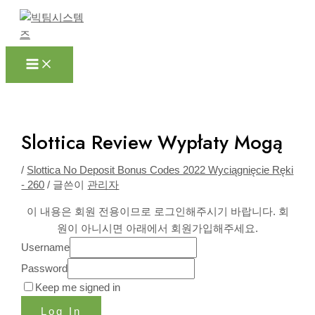
Main
콘
포
Menu
텐
스
츠
트
로
탐
건
색
너
뛰
기
Slottica Review Wypłaty Mogą
/
Slottica No Deposit Bonus Codes 2022 Wyciągnięcie Ręki
- 260
/ 글쓴이
관리자
이 내용은 회원 전용이므로 로그인해주시기 바랍니다. 회
원이 아니시면 아래에서 회원가입해주세요.
Username
Password
Keep me signed in
Log In