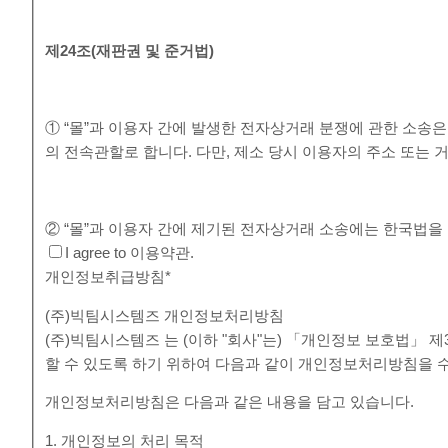
제
24
조
(
재판권 및 준거법
)
① “몰”과 이용자 간에 발생한 전자상거래 분쟁에 관한 소송
의 전속관할로 합니다. 다만, 제소 당시 이용자의 주소 또
② “몰”과 이용자 간에 제기된 전자상거래 소송에는 한국법을
I agree to 이용약관.
개인정보취급방침
*
(주)빅팀시스템즈 개인정보처리방침
(주)빅팀시스템즈 는 (이하 "회사"는) 「개인정보 보호법」
할 수 있도록 하기 위하여 다음과 같이 개인정보처리방침을 
개인정보처리방침은 다음과 같은 내용을 담고 있습니다.
1. 개인정보의 처리 목적