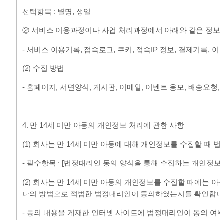
선택항목 : 별명, 생일
② 서비스 이용과정이나 사업 처리과정에서 아래와 같은 정보
- 서비스 이용기록, 접속로그, 쿠키, 접속IP 정보, 결제기록
(2) 수집 방법
- 홈페이지, 서면양식, 게시판, 이메일, 이벤트 응모, 배송요청
4. 만 14세 미만 아동의 개인정보 처리에 관한 사항
(1) 회사는 만 14세 미만 아동에 대해 개인정보를 수집할 
- 필수항목 : [법정대리인 동의 양식을 통해 수집하는 개인정보
(2) 회사는 만 14세 미만 아동의 개인정보를 수집할 때에는
나의 방법으로 적법한 법정대리인이 동의하였는지를 확인합
- 동의 내용을 게재한 인터넷 사이트에 법정대리인이 동의 