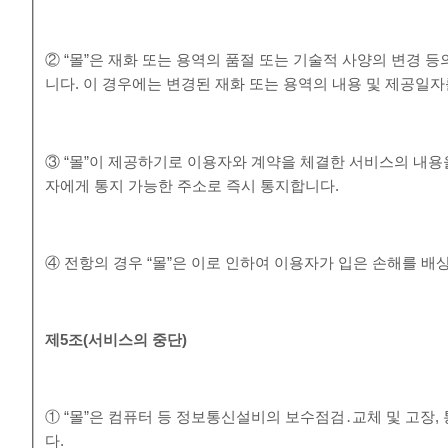
② “몰”은 재화 또는 용역의 품절 또는 기술적 사양의 변경 
니다. 이 경우에는 변경된 재화 또는 용역의 내용 및 제공일
③ “몰”이 제공하기로 이용자와 계약을 체결한 서비스의 내용
자에게 통지 가능한 주소로 즉시 통지합니다.
④ 전항의 경우 “몰”은 이로 인하여 이용자가 입은 손해를 배
제
5
조
(
서비스의 중단
)
① “몰”은 컴퓨터 등 정보통신설비의 보수점검․교체 및 고장
다.