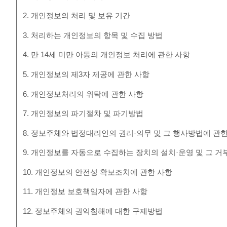
2. 개인정보의 처리 및 보유 기간
3. 처리하는 개인정보의 항목 및 수집 방법
4. 만 14세 미만 아동의 개인정보 처리에 관한 사항
5. 개인정보의 제3자 제공에 관한 사항
6. 개인정보처리의 위탁에 관한 사항
7. 개인정보의 파기절차 및 파기방법
8. 정보주체와 법정대리인의 권리·의무 및 그 행사방법에 관
9. 개인정보를 자동으로 수집하는 장치의 설치·운영 및 그 거
10. 개인정보의 안전성 확보조치에 관한 사항
11. 개인정보 보호책임자에 관한 사항
12. 정보주체의 권익침해에 대한 구제방법