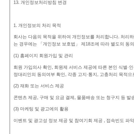
13. 개인정보처리방침 변경
1. 개인정보의 처리 목적
회사는 다음의 목적을 위하여 개인정보를 처리합니다. 처리하
는 경우에는 「개인정보 보호법」 제18조에 따라 별도의 동의
(1) 홈페이지 회원가입 및 관리
회원 가입의사 확인, 회원제 서비스 제공에 따른 본인 식별·인증
정대리인의 동의여부 확인, 각종 고지·통지, 고충처리 목적
(2) 재화 또는 서비스 제공
콘텐츠 제공, 구매 및 요금 결제, 물품배송 또는 청구지 등 
(3) 마케팅 및 광고에의 활용
이벤트 및 광고성 정보 제공 및 참여기회 제공 , 접속빈도 