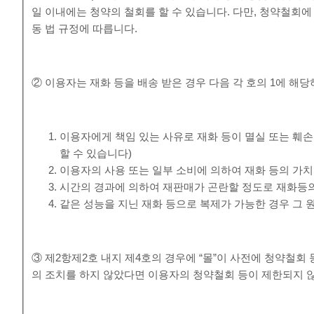
일 이내에는 청약의 철회를 할 수 있습니다. 다만, 청약철
동 법 규정에 따릅니다.
② 이용자는 재화 등을 배송 받은 경우 다음 각 호의 1에 해당
이용자에게 책임 있는 사유로 재화 등이 멸실 또는 훼손
할 수 있습니다)
이용자의 사용 또는 일부 소비에 의하여 재화 등의 가
시간의 경과에 의하여 재판매가 곤란할 정도로 재화등의
같은 성능을 지닌 재화 등으로 복제가 가능한 경우 그 
③ 제2항제2호 내지 제4호의 경우에 “몰”이 사전에 청약철
의 조치를 하지 않았다면 이용자의 청약철회 등이 제한되지 