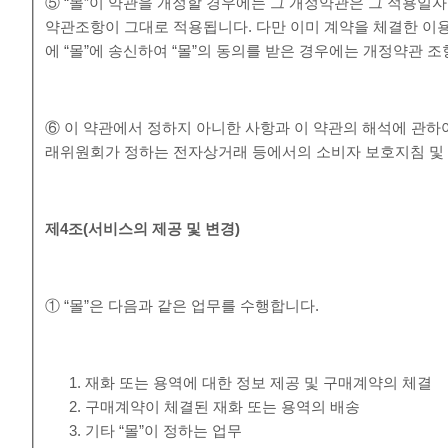
⑤ “몰”이 약관을 개정할 경우에는 그 개정약관은 그 적용일
약관조항이 그대로 적용됩니다. 다만 이미 계약을 체결한 이
에 “몰”에 송신하여 “몰”의 동의를 받은 경우에는 개정약관 
⑥ 이 약관에서 정하지 아니한 사항과 이 약관의 해석에 관하
래위원회가 정하는 전자상거래 등에서의 소비자 보호지침 및 
제
4
조
(
서비스의 제공 및 변경
)
① “몰”은 다음과 같은 업무를 수행합니다.
재화 또는 용역에 대한 정보 제공 및 구매계약의 체결
구매계약이 체결된 재화 또는 용역의 배송
기타 “몰”이 정하는 업무