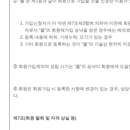
② “몰”은 제1항과 같이 회원으로 가입할 것을 신청한 이용자
가입신청자가 이 약관 제7조제3항에 의하여 이전에 회원
자로서 “몰”의 회원재가입 승낙을 얻은 경우에는 예외로
등록 내용에 허위, 기재누락, 오기가 있는 경우
기타 회원으로 등록하는 것이 “몰”의 기술상 현저히 지
③ 회원가입계약의 성립 시기는 “몰”의 승낙이 회원에게 도달
④ 회원은 회원가입 시 등록한 사항에 변경이 있는 경우, 상당
다.
제
7
조
(
회원 탈퇴 및 자격 상실 등
)