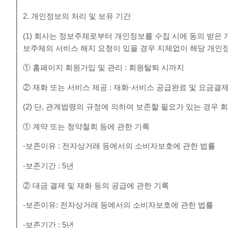
2. 개인정보의 처리 및 보유 기간
(1) 회사는 정보주체로부터 개인정보를 수집 시에 동의 받은
보주체의 서비스 해지 요청이 있을 경우 지체없이 해당 개인
① 홈페이지 회원가입 및 관리 : 회원탈퇴 시까지
② 재화 또는 서비스 제공 : 재화·서비스 공급완료 및 요금결
(2) 단, 관계법령의 규정에 의하여 보존할 필요가 있는 경우
① 계약 또는 청약철회 등에 관한 기록
-보존이유 : 전자상거래 등에서의 소비자보호에 관한 법률
-보존기간 : 5년
② 대금 결제 및 재화 등의 공급에 관한 기록
-보존이유: 전자상거래 등에서의 소비자보호에 관한 법률
-보존기간 : 5년