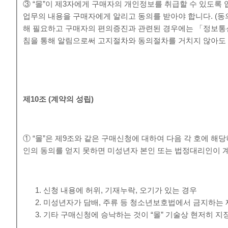
③ “몰”이 제3자에게 구매자의 개인정보를 취급할 수 있도록 
업무의 내용을 구매자에게 알리고 동의를 받아야 합니다. (동
해 필요하고 구매자의 편의증진과 관련된 경우에는 「정보통
침을 통해 알림으로써 고지절차와 동의절차를 거치지 않아도 
제
10
조
(
계약의 성립
)
① “몰”은 제9조와 같은 구매신청에 대하여 다음 각 호에 
인의 동의를 얻지 못하면 미성년자 본인 또는 법정대리인이 
신청 내용에 허위, 기재누락, 오기가 있는 경우
미성년자가 담배, 주류 등 청소년보호법에서 금지하는 
기타 구매신청에 승낙하는 것이 “몰” 기술상 현저히 지