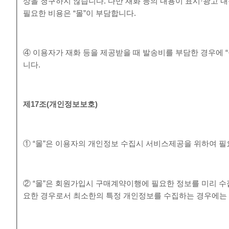
상을 청구하지 않습니다. 다만 재화 등의 내용이 표시·광고 
필요한 비용은 “몰”이 부담합니다.
④ 이용자가 재화 등을 제공받을 때 발송비를 부담한 경우에 
니다.
제
17
조
(
개인정보보호
)
① “몰”은 이용자의 개인정보 수집시 서비스제공을 위하여 
② “몰”은 회원가입시 구매계약이행에 필요한 정보를 미리 수
요한 경우로서 최소한의 특정 개인정보를 수집하는 경우에는