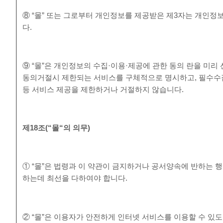
⑧ “몰” 또는 그로부터 개인정보를 제공받은 제3자는 개인정
다.
⑨ “몰”은 개인정보의 수집·이용·제공에 관한 동의 란을 미
동의거절시 제한되는 서비스를 구체적으로 명시하고, 필수수
등 서비스 제공을 제한하거나 거절하지 않습니다.
제
18
조
(“
몰
“
의 의무
)
① “몰”은 법령과 이 약관이 금지하거나 공서양속에 반하는 
하는데 최선을 다하여야 합니다.
② “몰”은 이용자가 안전하게 인터넷 서비스를 이용할 수 있