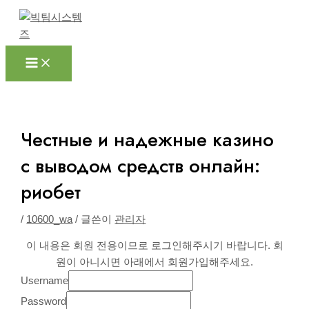
Main
콘
포
Menu
텐
스
츠
트
로
탐
건
색
너
뛰
기
Честные и надежные казино
с выводом средств онлайн:
риобет
/
10600_wa
/ 글쓴이
관리자
이 내용은 회원 전용이므로 로그인해주시기 바랍니다. 회
원이 아니시면 아래에서 회원가입해주세요.
Username
Password